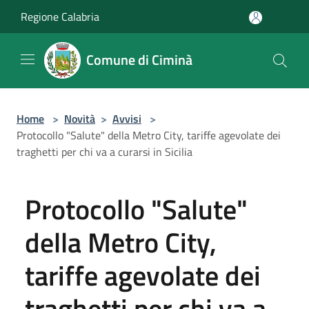
Salta al contenuto principale
Regione Calabria
Comune di Ciminà
Home
>
Novità
>
Avvisi
>
Protocollo "Salute" della Metro City, tariffe agevolate dei
traghetti per chi va a curarsi in Sicilia
Protocollo "Salute"
della Metro City,
tariffe agevolate dei
traghetti per chi va a