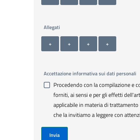
Allegati
Allegato 1
Allegato 2
Allegato 3
Allegato 4
+ Carica allegato 1
+ Carica allegato 2
+ Carica allegato 3
+ Carica allegato 4
+
+
+
+
Accettazione informativa sui dati personali
Procedendo con la compilazione e con
forniti, ai sensi e per gli effetti de
applicabile in materia di trattamento de
che la invitiamo a leggere con attenz
Invia