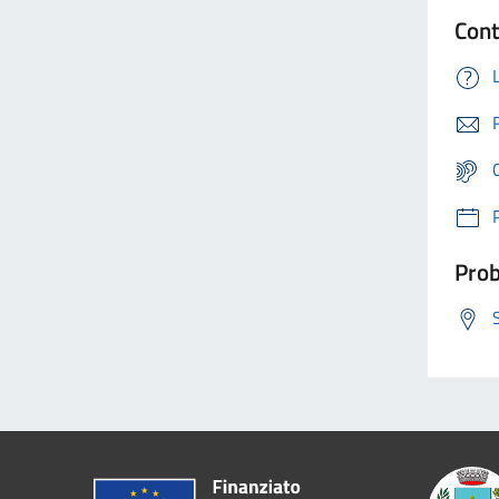
Cont
Prob