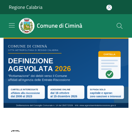
Salta al contenuto principale
Regione Calabria
Comune di Ciminà