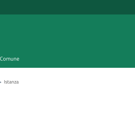
il Comune
>
Istanza