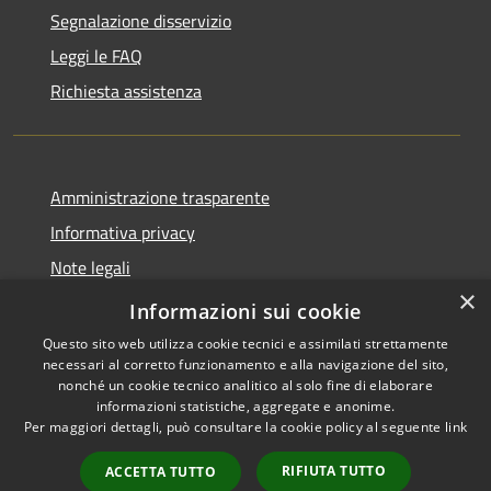
Segnalazione disservizio
Leggi le FAQ
Richiesta assistenza
Amministrazione trasparente
Informativa privacy
Note legali
×
Dichiarazione di accessibilità
Informazioni sui cookie
Questo sito web utilizza cookie tecnici e assimilati strettamente
necessari al corretto funzionamento e alla navigazione del sito,
nonché un cookie tecnico analitico al solo fine di elaborare
informazioni statistiche, aggregate e anonime.
RSS
Copyright © 2026 • Comune di
Per maggiori dettagli, può consultare la cookie policy al seguente
link
Accessibilità
Ciminà • Powered by
Privacy
Municipium
Accesso
•
RIFIUTA TUTTO
ACCETTA TUTTO