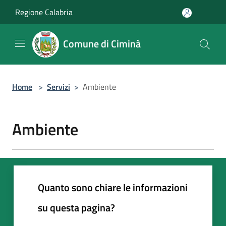
Salta al contenuto principale
Regione Calabria
Comune di Ciminà
Home
>
Servizi
>
Ambiente
Ambiente
Quanto sono chiare le informazioni
su questa pagina?