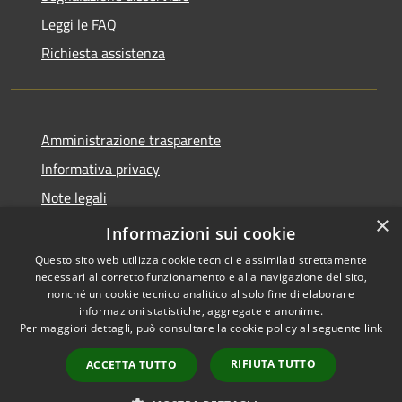
Leggi le FAQ
Richiesta assistenza
Amministrazione trasparente
Informativa privacy
Note legali
×
Dichiarazione di accessibilità
Informazioni sui cookie
Questo sito web utilizza cookie tecnici e assimilati strettamente
necessari al corretto funzionamento e alla navigazione del sito,
nonché un cookie tecnico analitico al solo fine di elaborare
informazioni statistiche, aggregate e anonime.
RSS
Copyright © 2026 • Comune di
Per maggiori dettagli, può consultare la cookie policy al seguente
link
Accessibilità
Ciminà • Powered by
Privacy
Municipium
Accesso
•
RIFIUTA TUTTO
ACCETTA TUTTO
Cookie
redazione