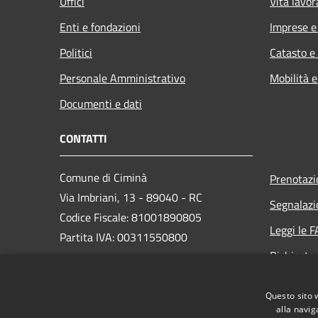
Uffici
Vita lavor
Enti e fondazioni
Imprese 
Politici
Catasto e
Personale Amministrativo
Mobilità e
Documenti e dati
CONTATTI
Comune di Ciminà
Prenotaz
Via Imbriani, 13 - 89040 - RC
Segnalazi
Codice Fiscale: 81001890805
Leggi le 
Partita IVA: 00311550800
Richiesta
PEC:
comunecimina@asmepec.it
Questo sito 
Centralino Unico: + 39 0964 334012
alla navig