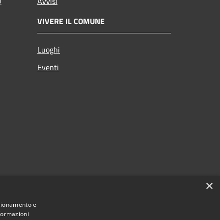
i
Avvisi
VIVERE IL COMUNE
Luoghi
Eventi
×
nzionamento e
nformazioni