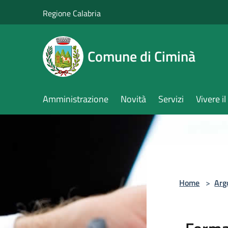
Salta al contenuto principale
Regione Calabria
Comune di Ciminà
Amministrazione
Novità
Servizi
Vivere 
Home
>
Arg