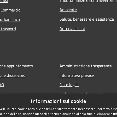
Tributi,finanze e contravvenzion
ativa
Ambiente
e Commercio
Salute, benessere e assistenza
 urbanistica
Autorizzazioni
 trasporti
ione appuntamento
Amministrazione trasparente
one disservizio
Informativa privacy
FAQ
Note legali
 assistenza
Dichiarazione di accessibilità
Informazioni sui cookie
web utilizza cookie tecnici e assimilati strettamente necessari al corretto fu
azione del sito, nonché un cookie tecnico analitico al solo fine di elaborare i